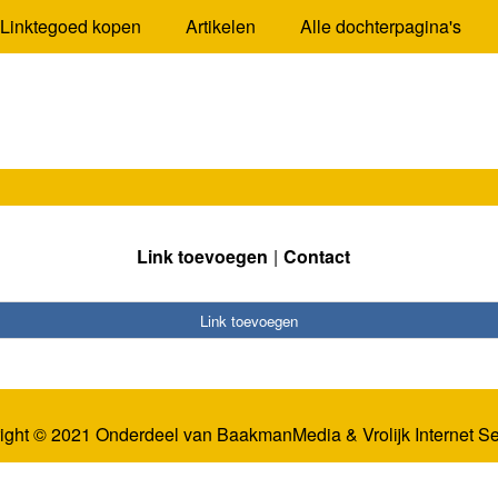
Linktegoed kopen
Artikelen
Alle dochterpagina's
Link toevoegen
Contact
Link toevoegen
ight © 2021 Onderdeel van
BaakmanMedia
&
Vrolijk Internet S